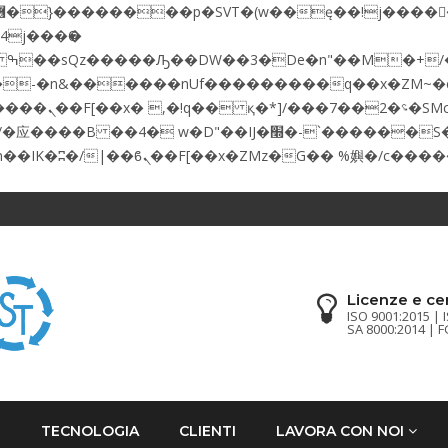
:�-�n&������nUf���������q��x�ZM~�
�!� :�s"��
׭�-`������S��9�Dr�ji��EJ߅��gJ�应��
Licenze e cer
ISO 9001:2015 | 
SA 8000:2014 | 
I
TECNOLOGIA
CLIENTI
LAVORA CON NOI