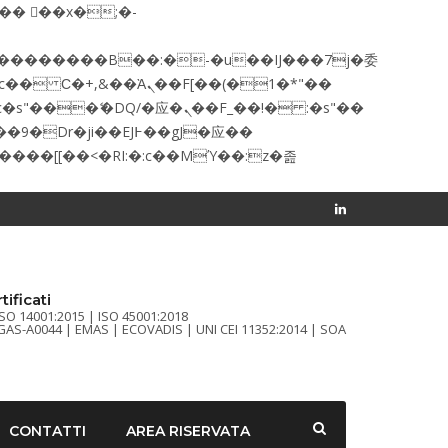
c�� Ϲ�+,&��Ὰܢ��F[��(�1�*"��
tificati
ISO 14001:2015 | ISO 45001:2018
FGAS-A0044 | EMAS | ECOVADIS | UNI CEI 11352:2014 | SOA
CONTATTI
AREA RISERVATA