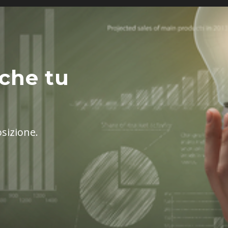
che tu
osizione.