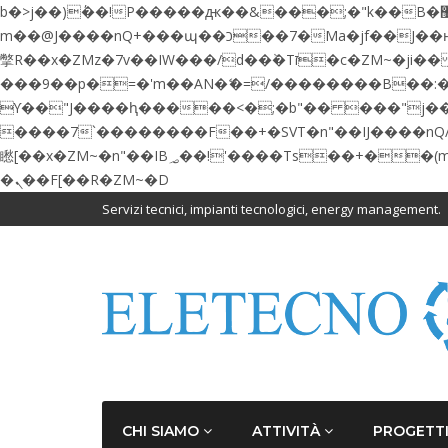
b�>j��)΄��!P�����ԫ��&���;�"k��B�޶�}��������p�SVT�(w��ę��!j������ ��x�;�-
m��@J����nQ+���պ��כ��7�Ma�jf��J��ͱ4j���Ѳ�
撆R��x�ZMz�7v��IW���/d��ٞ�Тז�c�ZM~�ji�� ߒ��sQz�����Ԡ��DW��3�De�n"��M�+/��������B��:�-�u��IJ���7j�委
���9��p�=�'m��AN�ޭ�=/��������B��
ϒ��"J����ԧ�����<�;�b"�� ���"j�����ܢ��F[��x� ,�!q�� қ�*]/���؝�2��7�SMc�s"���ޭ�DQ/�应�ܢ��F_�
����7`��������F��+�SVT�n"��IJ����nQ/�应����B ��4� w�D"��IJ�
矁[��x�ZM~�n"��IB؃��!'����Тѕ��+��(m��IK�ʭ�/|��ϐܢ��F[��x�ZMz�G�� %嬩�/c��������[[��<�RI:�:c��MΎ��:z�졾
�ܢ��F[��R�ZM~�D
Servizi tecnici, impianti tecnologici, energy management.
CHI SIAMO
ATTIVITÀ
PROGETT